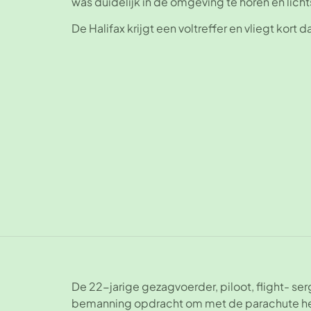
was duidelijk in de omgeving te horen en licht
De Halifax krijgt een voltreffer en vliegt kort 
De 22-jarige gezagvoerder, piloot, flight- serg
bemanning opdracht om met de parachute het to