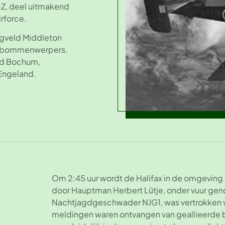
-Z, deel uitmakend
rforce.
egveld Middleton
0 bommenwerpers.
tad Bochum,
 Engeland.
Om 2:45 uur wordt de Halifax in de omgeving
door Hauptman Herbert Lütje, onder vuur ge
Nachtjagdgeschwader NJG1, was vertrokken van
meldingen waren ontvangen van geallieerde b