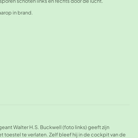
sporen schoten links en rechts door de lucht.
daarop in brand.
eant Walter H.S. Buckwell (foto links) geeft zijn
estel te verlaten. Zelf bleef hij in de cockpit van de