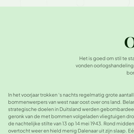
O
Het is goed om stil te 
vonden oorlogshandelinge
bom
In het voorjaar trokken ‘s nachts regelmatig grote aantal
bommenwerpers van west naar oost over ons land. Belang
strategische doelen in Duitsland werden gebombardee
geronk van de met bommen volgeladen vliegtuigen dron
de nachtelijke stilte van 13 op 14 mei 1943. Rond midd
overtocht weer en hield menig Dalenaar uit zijn slaap. E