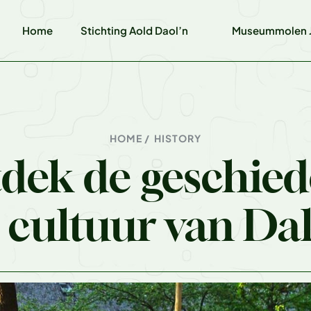
Home
Stichting Aold Daol’n
Museummolen J
HOME /
HISTORY
dek de geschied
 cultuur van Da