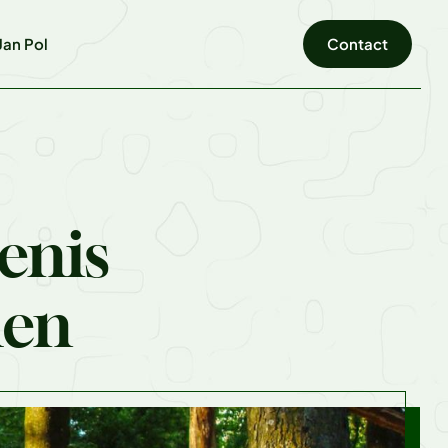
an Pol
Contact
enis
len