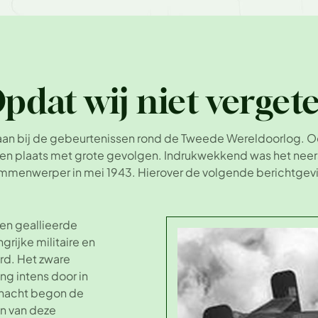
pdat wij niet verget
staan bij de gebeurtenissen rond de Tweede Wereldoorlog. 
n plaats met grote gevolgen. Indrukwekkend was het nee
menwerper in mei 1943. Hierover de volgende berichtgev
len geallieerde
rijke militaire en
rd. Het zware
g intens door in
ernacht begon de
én van deze