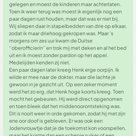
gelegen en moest de kinderen maar achterlaten.
Toen ik weer terug was moest ik eigenlijk nog een
paar dagen rust houden, maar dat was er niet bij.
Wij sliepen daar in stapelbedden van drie op elkaar,
zodat ik maar driehoog gekropen was. Maar ’s
morgens om zes uur kwam de Duitse
‘’oberofficierin’’ en trok mij met deken en al het bed
uit en ik moest zonder pardon op het appel.
Medelijden kenden zij niet.
Een paar dagen later kreeg Henk erge oorpijn. Ik
wilde er mee naar de dokter, maar die lachte je
gewoon in je gezicht uit. Op een zeker moment
werd het zo erg, dat Henk hoge koorts kreeg. Toen
mocht het gebeuren. Hij werd direct opgenomen
en toen bleek dat het middenoorontsteking was.
Dit is nooit weer in orde gekomen, zodat hij met zijn
ene oor doof is gebleven. Er was ook een
Jodenvrouwtje dat je de toekomst kon voorspellen,
maar het kostte dan een schepje suiker of een