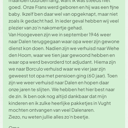
maanden duurden lang, want ik was steeds niet
goed. Onze Frans werd geboren en hij was een fijne
baby. Ikzelf ben daar wel van opgeknapt, maar niet
zoals ik gedacht had. In ieder geval hebben wij veel
plezier van zo’n nakomertje gehad.
Van Hoogeveen zijn we in september 1946 weer
naar Dalen teruggegaan waar opa weer zijn gewone
dienst kon doen. Nadien zijn we verhuisd naar Wehe
den Hoorn, waar we tien jaar gewoond hebben en
waar opa werd bevorderd tot adjudant. Hierna zijn
we naar Borculo verhuisd waar we vier jaar zijn
geweest tot opa met pensioen ging (60 jaar). Toen
zijn we weer verhuisd naar Dalen en hopen daar
onze jaren te slijten. We hebben het hier best naar
de zin. Ik ben ook nog altijd dankbaar dat mijn
kinderen en ik zulke heerlijke pakketjes in Vught
mochten ontvangen van veel Dalenaren.
Ziezo, nu weten jullie alles zo’n beetje.
Oma.